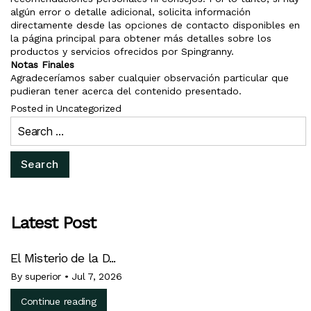
algún error o detalle adicional, solicita información
directamente desde las opciones de contacto disponibles en
la página principal para obtener más detalles sobre los
productos y servicios ofrecidos por Spingranny.
Notas Finales
Agradeceríamos saber cualquier observación particular que
pudieran tener acerca del contenido presentado.
Posted in
Uncategorized
Search
for:
Latest Post
El Misterio de la D...
By superior
•
Jul 7, 2026
Continue reading