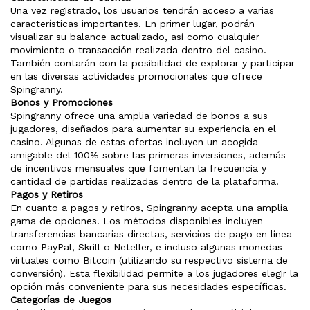
Una vez registrado, los usuarios tendrán acceso a varias
características importantes. En primer lugar, podrán
visualizar su balance actualizado, así como cualquier
movimiento o transacción realizada dentro del casino.
También contarán con la posibilidad de explorar y participar
en las diversas actividades promocionales que ofrece
Spingranny.
Bonos y Promociones
Spingranny ofrece una amplia variedad de bonos a sus
jugadores, diseñados para aumentar su experiencia en el
casino. Algunas de estas ofertas incluyen un acogida
amigable del 100% sobre las primeras inversiones, además
de incentivos mensuales que fomentan la frecuencia y
cantidad de partidas realizadas dentro de la plataforma.
Pagos y Retiros
En cuanto a pagos y retiros, Spingranny acepta una amplia
gama de opciones. Los métodos disponibles incluyen
transferencias bancarias directas, servicios de pago en línea
como PayPal, Skrill o Neteller, e incluso algunas monedas
virtuales como Bitcoin (utilizando su respectivo sistema de
conversión). Esta flexibilidad permite a los jugadores elegir la
opción más conveniente para sus necesidades específicas.
Categorías de Juegos